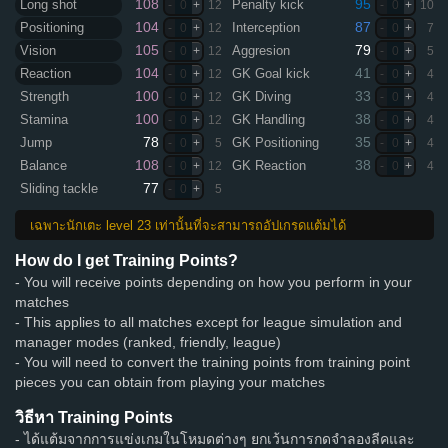
108
95
Long shot
Penalty kick
-
0
+
12
-
0
+
10
104
87
Positioning
Interception
-
0
+
12
-
0
+
7
105
79
Vision
Aggresion
-
0
+
12
-
0
+
5
104
41
Reaction
GK Goal kick
-
0
+
12
-
0
+
4
100
33
Strength
GK Diving
-
0
+
12
-
0
+
4
100
38
Stamina
GK Handling
-
0
+
12
-
0
+
4
78
35
Jump
GK Positioning
-
0
+
5
-
0
+
4
108
38
Balance
GK Reaction
-
0
+
12
-
0
+
4
77
Sliding tackle
-
0
+
5
เฉพาะนักเตะ level 23 เท่านั้นที่จะสามารถอัปเกรดแต้มได้
How do I get Training Points?
- You will receive points depending on how you perform in your
matches
- This applies to all matches except for league simulation and
manager modes (ranked, friendly, league)
- You will need to convert the training points from training point
pieces you can obtain from playing your matches
วิธีหา Training Points
- ได้แต้มจากการแข่งเกมในโหมดต่างๆ ยกเว้นการกดจำลองลีคและ