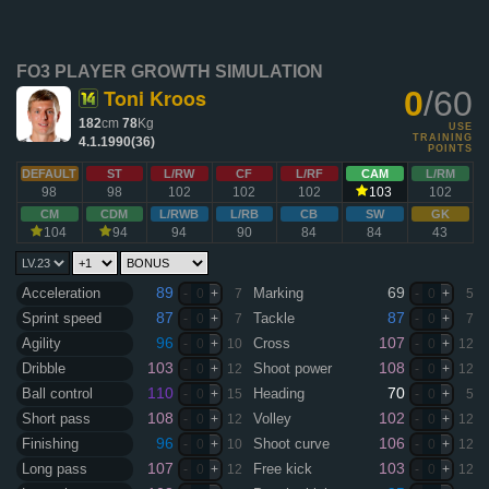
FO3 PLAYER GROWTH SIMULATION
Toni Kroos
0
/60
182
cm
78
Kg
USE
TRAINING
4.1.1990(36)
POINTS
DEFAULT
ST
L/RW
CF
L/RF
CAM
L/RM
98
98
102
102
102
103
102
CM
CDM
L/RWB
L/RB
CB
SW
GK
104
94
94
90
84
84
43
89
69
Acceleration
Marking
-
0
+
7
-
0
+
5
87
87
Sprint speed
Tackle
-
0
+
7
-
0
+
7
96
107
Agility
Cross
-
0
+
10
-
0
+
12
103
108
Dribble
Shoot power
-
0
+
12
-
0
+
12
110
70
Ball control
Heading
-
0
+
15
-
0
+
5
108
102
Short pass
Volley
-
0
+
12
-
0
+
12
96
106
Finishing
Shoot curve
-
0
+
10
-
0
+
12
107
103
Long pass
Free kick
-
0
+
12
-
0
+
12