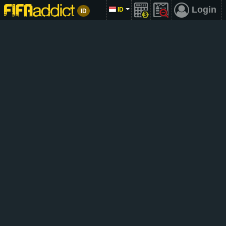
Login
ID
ID